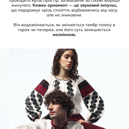
проходить крізь простір, залишаючи за собою вібрації
минулого.
Кожен орнамент — це звуковий імпульс,
що подорожує крізь століття, відбиваючись від часу,
але не зникаючи.
Він видозмінюється, як змінюється тембр голосу в
горах чи печерах, але його суть залишається
незмінною.