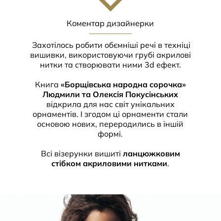
Коментар дизайнерки
Захотілось робити обємніші речі в техніці
вишивки, використовуючи грубі акрилові
нитки та створювати ними 3d ефект.
Книга
«Борщівська народна сорочка»
Людмили та Олексія Покусінських
відкрила для нас світ унікальних
орнаментів. І згодом ці орнаменти стали
основою нових, переродились в іншій
формі.
Всі візерунки вишиті
ланцюжковим
стібком акриловими нитками
.