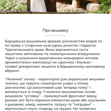
Про вишивку
Борщівська вишиванка вражає різномаїттям взорів та
по праву є історично-культурна цінністю і гордістю
Тернопільського краю. Вона вирізняється густо
зашитими квітковими та геометричними візерунками.
Чорні з незначним вкрапленням кольорових мотивів
орнаментальні композиції на сорочках і блузках –
головні декоративні акценти в борщівському святковому
вбранні.
“Низинка” (низь) – характерна для української вишивки
техніка, що творить геометричні узори з чіткою
діагоналлю. Це рахунковий шов “вперед голку” і
виконується зі споду. У жіночих вишиванках низзю
вишивали “уставку” – прямокутний фрагмент верху
рукава (міг бути окремим елементом крою або суцільним
з рукавом), комір, манжети, пазуху та “погрудки” –
вертикальні смуги спереду на грудях. На чоловічих