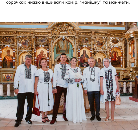
сорочках низзю вишивали комір, “манішку” та манжети.