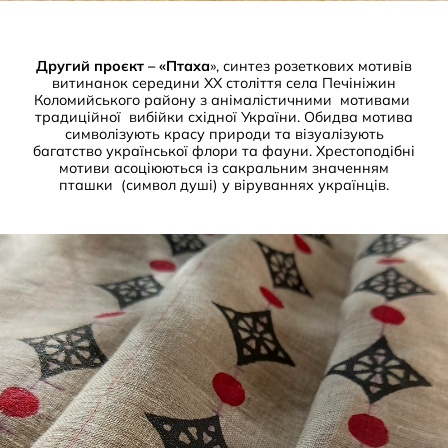
Другий проєкт – «Птаха
», синтез розеткових мотивів
витинанок середини ХХ століття села Печініжин
Коломийського району з анімалістичними мотивами
традиційної вибійки східної України. Обидва мотива
символізують красу природи та візуалізують
багатство української флори та фауни. Хрестоподібні
мотиви асоціюються із сакральним значенням
пташки (символ душі) у віруваннях українців.