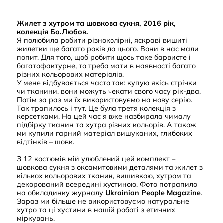
Жилет з хутром та шовкова сукня, 2016 рік,
колекція Бо.Любов.
Я полюбила робити різноколірні, яскраві вишиті
жилетки ще багато років до цього. Вони в нас мали
попит. Для того, щоб робити щось таке барвисте і
багатофактурне, то треба мати в наявності багато
різних кольорових матеріалів.
У мене відбувається часто так: купую якісь стрічки
чи тканини, вони можуть чекати свого часу рік-два.
Потім за раз ми їх використовуємо на нову серію.
Так трапилось і тут. Це була третя колекція з
керсетками. На цей час я вже назбирала чималу
підбірку тканин та хутра різних кольорів. А також
ми купили гарний матеріал вишуканих, глибоких
відтінків – шовк.
З 12 костюмів мій улюблений цей комплект –
шовкова сукня з оксамитовими деталями та жилет з
кількох кольорових тканин, вишивкою, хутром та
декорований всередині хустиною. Фото потрапило
на обкладинку журналу
Ukrainian People Magazine
.
Зараз ми більше не використовуємо натуральне
хутро та ці хустини в нашій роботі з етичних
міркувань.