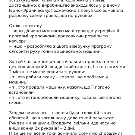
дистанційно, а виробництво знаходилось у рідному
Івано-Франківську. І одночасно з покупкою замовила
розробку схеми троянд, що на рукавах.
Отож, спочатку
– одна дівчина малювала мені троянди у графічній
програмі крапочками, враховуючи розміри та
кольори.
– інша – розробляла з цього візерунку програму
алгоритм руху голки вишивальної машини.
За той час компанія-постачальник привезла мені в
цех вишивальний швидкісний агрегат. І з того часу ми
2 місяці не могли вишити ті рукави:
– ті, хто робили схему – казали, що проблема у
машинці
– ті, хто продали машинку, казали, що її погано
встановили
– ті, хто встановлювали машинку, казали, що погана
схема.
Згодом виявилось – нюанси були в кожній з цих
областей, що в загальному дало такий результат.
Рукави ми вишили. Вгадайте, скільки йде часу на
вишивання 2х рукавів? – 2 дні.
Пізніше ми все ж таки замінили схему на спрощену і