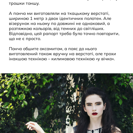
трошки тоншу.
А пончо ми виготовляли на ткацькому верстаті,
шириною 1 метр з двох ідентичних полотен. Але
візерунок на ньому по довжині не однаковий, а
розтяжкою кольорів, від темних до світліших.
Відповідно, цей рапорт треба було точно повторити,
що не є просто.
Пончо обшите оксамитом, а пояс до нього
виготовлений також вручну на верстаті, але трохи
інакшою технікою – килимовою технікою «у вічко».