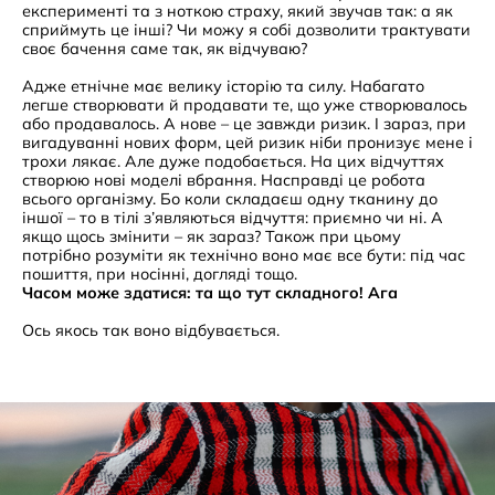
експерименті та з ноткою страху, який звучав так: а як
сприймуть це інші? Чи можу я собі дозволити трактувати
своє бачення саме так, як відчуваю?
Адже етнічне має велику історію та силу. Набагато
легше створювати й продавати те, що уже створювалось
або продавалось. А нове – це завжди ризик. І зараз, при
вигадуванні нових форм, цей ризик ніби пронизує мене і
трохи лякає. Але дуже подобається. На цих відчуттях
створюю нові моделі вбрання. Насправді це робота
всього організму. Бо коли складаєш одну тканину до
іншої – то в тілі з’являються відчуття: приємно чи ні. А
якщо щось змінити – як зараз? Також при цьому
потрібно розуміти як технічно воно має все бути: під час
пошиття, при носінні, догляді тощо.
Часом може здатися: та що тут складного! Ага
Ось якось так воно відбувається.