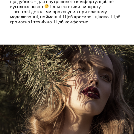
що дублює – для внутрішнього комфорту: щоб не
кусалася вовна
І для естетики вивороту.
– ось такі деталі ми враховуємо при кожному
моделюванні, найменші. Щоб красиво і цікаво. Щоб
грамотно і технічно. Щоб комфортно.