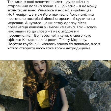
Тканина, з якої пошитий жилет – дуже щільна
старовинна валяна вовна. Якщо чесно – я не можу
згадати, як вона з’явилась у нас на виробництві.
Найімовірніше, нам його принесла його пані, яка
постачала нам різні цікаві старовинні хустини та
мережки. А купила цю жилетку одразу після
презентації колекції у Львові клієнтка. Так – зовсім
між іншим та до слова – з нею згодом ми
породичалися. Бо через неї я купила свого кота
сфінкса Космоса, який родич її коту Марвелу.
Полотно грубе, вишивалось важко та повільно, але я
хотіла створити щось таке трохи нетрадиційне.