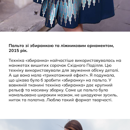
Пальто зі збиранкою та ліжниковим орнаментом,
2015 рік.
Техніка «збиранка» найчастіше використовувалась на
манжетах вишитих сорочок Східного Поділля. Цю
техніку використовували для звуження об’єму деталі.
А ще вона мала «трикотажний ефект». Я подумала,
що цікаво було б зробити «збиранку» на пальто. У
вовняній тканині техніка «збиранка» дає крупний
рельєф та масивну зборку. Саме це пальто було
намальовано широким мазком, не шкодуючи зусиль,
ниток та полотна. Люблю такий формат творчості.