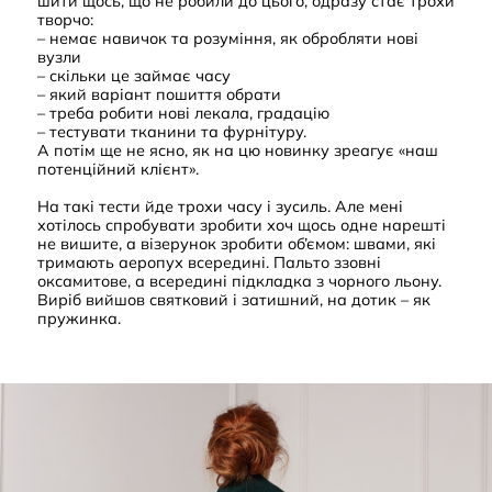
шити щось, що не робили до цього, одразу стає трохи
творчо:
– немає навичок та розуміння, як обробляти нові
вузли
– скільки це займає часу
– який варіант пошиття обрати
– треба робити нові лекала, градацію
– тестувати тканини та фурнітуру.
А потім ще не ясно, як на цю новинку зреагує «наш
потенційний клієнт».
На такі тести йде трохи часу і зусиль. Але мені
хотілось спробувати зробити хоч щось одне нарешті
не вишите, а візерунок зробити об’ємом: швами, які
тримають аеропух всередині. Пальто ззовні
оксамитове, а всередині підкладка з чорного льону.
Виріб вийшов святковий і затишний, на дотик – як
пружинка.