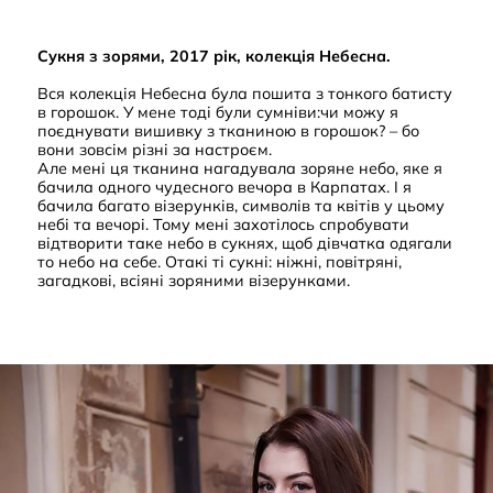
Сукня з зорями, 2017 рік, колекція Небесна.
Вся колекція Небесна була пошита з тонкого батисту
в горошок. У мене тоді були сумніви:чи можу я
поєднувати вишивку з тканиною в горошок? – бо
вони зовсім різні за настроєм.
Але мені ця тканина нагадувала зоряне небо, яке я
бачила одного чудесного вечора в Карпатах. І я
бачила багато візерунків, символів та квітів у цьому
небі та вечорі. Тому мені захотілось спробувати
відтворити таке небо в сукнях, щоб дівчатка одягали
то небо на себе. Отакі ті сукні: ніжні, повітряні,
загадкові, всіяні зоряними візерунками.