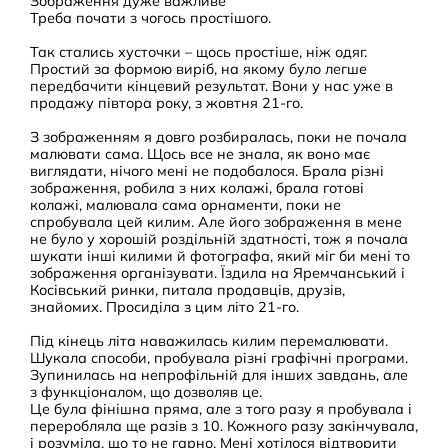
Зображення дуже важливе
Треба почати з чогось простішого.
Так стались хусточки – щось простіше, ніж одяг.
Простий за формою виріб, на якому було легше
передбачити кінцевий результат. Вони у нас уже в
продажу півтора року, з жовтня 21-го.
З зображенням я довго розбиралась, поки не почала
малювати сама. Щось все не знала, як воно має
виглядати, нічого мені не подобалося. Брала різні
зображення, робила з них колажі, брала готові
колажі, малювала сама орнаменти, поки не
спробувала цей килим. Але його зображення в мене
не було у хорошій роздільній здатності, тож я почала
шукати інші килими й фотографа, який міг би мені то
зображення організувати. Їздила на Яремчанський і
Косівський ринки, питала продавців, друзів,
знайомих. Просиділа з цим літо 21-го.
Під кінець літа наважилась килим перемалювати.
Шукала способи, пробувала різні графічні програми.
Зупинилась на непрофільній для інших завдань, але
з функціоналом, що дозволяв це.
Це була фінішна пряма, але з того разу я пробувала і
переробляла ще разів з 10. Кожного разу закінчувала,
і розуміла, що то не гарно. Мені хотілося відтворити