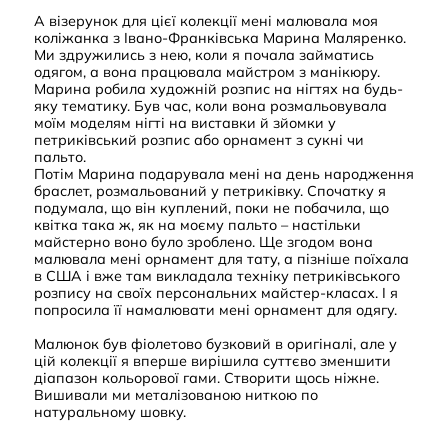
А візерунок для цієї колекції мені малювала моя
коліжанка з Івано-Франківська Марина Маляренко.
Ми здружились з нею, коли я почала займатись
одягом, а вона працювала майстром з манікюру.
Марина робила художній розпис на нігтях на будь-
яку тематику. Був час, коли вона розмальовувала
моїм моделям нігті на виставки й зйомки у
петриківський розпис або орнамент з сукні чи
пальто.
Потім Марина подарувала мені на день народження
браслет, розмальований у петриківку. Спочатку я
подумала, що він куплений, поки не побачила, що
квітка така ж, як на моєму пальто – настільки
майстерно воно було зроблено. Ще згодом вона
малювала мені орнамент для тату, а пізніше поїхала
в США і вже там викладала техніку петриківського
розпису на своїх персональних майстер-класах. І я
попросила її намалювати мені орнамент для одягу.
Малюнок був фіолетово бузковий в оригіналі, але у
цій колекції я вперше вирішила суттєво зменшити
діапазон кольорової гами. Створити щось ніжне.
Вишивали ми металізованою ниткою по
натуральному шовку.