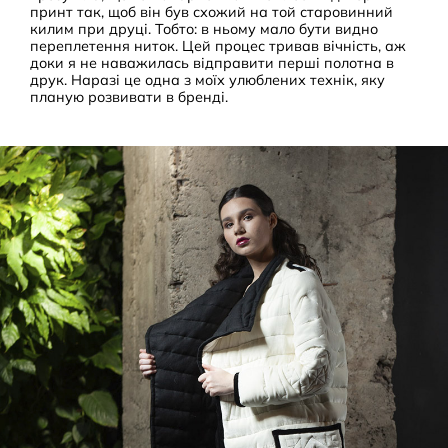
принт так, щоб він був схожий на той старовинний
килим при друці. Тобто: в ньому мало бути видно
переплетення ниток. Цей процес тривав вічність, аж
доки я не наважилась відправити перші полотна в
друк. Наразі це одна з моїх улюблених технік, яку
планую розвивати в бренді.