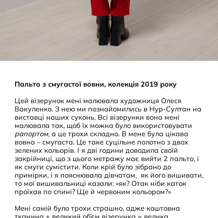
Пальто з смугастої вовни, колекція 2019 року
Цей візерунок мені малювала художниця Олеся
Вакуленко. З нею ми познайомились в Нур-Султан на
виставці наших суконь. Всі візерунки вона мені
малювала так, щоб їх можна було використовувати
рапортом
, а це трохи складно. В мене була цікава
вовна – смугаста. Це таке суцільне полотно з двох
зелених кольорів. І я дві години доводила своїй
закрійниці, що з цього метражу має вийти 2 пальто, і
як смуги сумістити. Коли крій було зібрано до
примірки, і я пояснювала дівчатам, як його вишивати,
то мої вишивальниці казали: «як? Отак ніби каток
проїхав по спині? Ще й червоним кольором?»
Мені самій було трохи страшно, адже коштовна
тканина + великий об’єм візерунка = велика