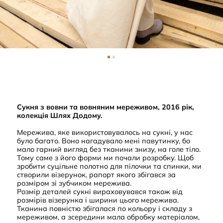
Сукня з вовни та вовняним мереживом, 2016 рік,
колекція Шлях Додому.
Мережива, яке використовувалось на сукні, у нас
було багато. Воно нагадувало мені павутинку, бо
мало гарний вигляд без тканини знизу, на голе тіло.
Тому саме з його форми ми почали розробку. Щоб
зробити суцільне полотно для пілочки та спинки, ми
створили візерунок, рапорт якого збігався за
розміром зі зубчиком мережива.
Розмір деталей сукні вираховувався також від
розмірів візерунка і ширини цього мережива.
Тканина повністю збігалася по кольору і складу з
мереживом, а зсередини мала обробку матеріалом,