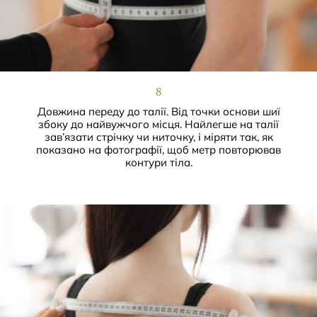
8
Довжина переду до талії. Від точки основи шиї
збоку до найвужчого місця. Найлегше на талії
зав’язати стрічку чи ниточку, і міряти так, як
показано на фотографії, щоб метр повторював
контури тіла.