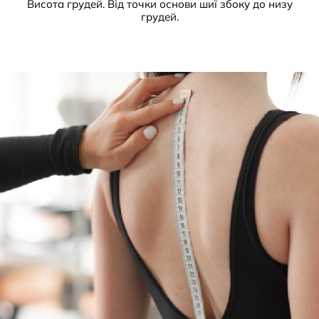
Висота грудей. Від точки основи шиї збоку до низу
грудей.