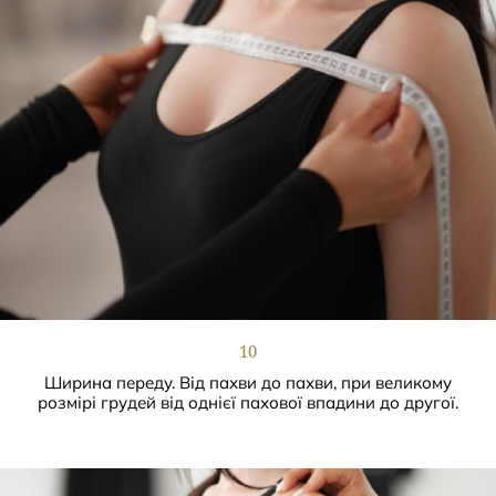
10
Ширина переду. Від пахви до пахви, при великому
розмірі грудей від однієї пахової впадини до другої.