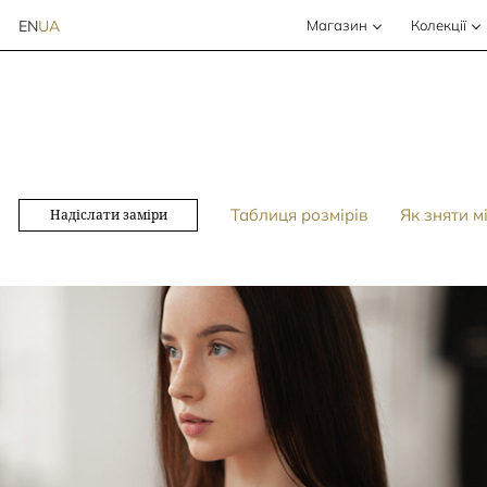
EN
UA
Магазин
Колекції
Таблиця розмірів
Як зняти м
Надіслати заміри