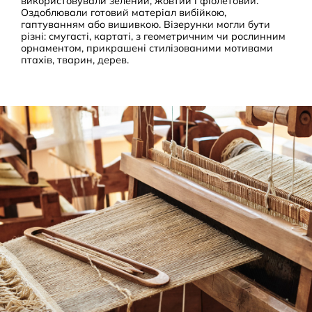
використовували зелений, жовтий і фіолетовий.
Оздоблювали готовий матеріал вибійкою,
гаптуванням або вишивкою. Візерунки могли бути
різні: смугасті, картаті, з геометричним чи рослинним
орнаментом, прикрашені стилізованими мотивами
птахів, тварин, дерев.