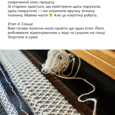
скорочений опис процесу.
Зі сторони здається, що майстриня щось порухала,
щось покрутила – і ми отримали вручну зіткану
тканину. Майже магія
Але це клопітка робота.
Етап 4. Сонце.
Вже готове полотно мало пройти ще один етап. Його
вибілювали відмочуванням у воді та сушили на сонці.
Згортали в сувої.