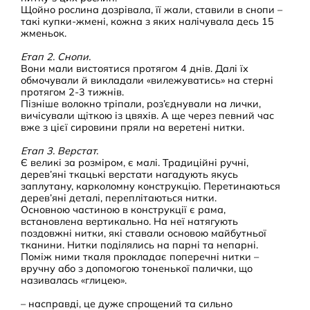
Щойно рослина дозрівала, її жали, ставили в снопи –
такі купки-жмені, кожна з яких налічувала десь 15
жменьок.
Етап 2. Снопи.
Вони мали вистоятися протягом 4 днів. Далі їх
обмочували й викладали «вилежуватись» на стерні
протягом 2-3 тижнів.
Пізніше волокно тріпали, роз’єднували на лички,
вичісували щіткою із цвяхів. А ще через певний час
вже з цієї сировини пряли на веретені нитки.
Етап 3. Верстат.
Є великі за розміром, є малі. Традиційні ручні,
дерев’яні ткацькі верстати нагадують якусь
заплутану, карколомну конструкцію. Перетинаються
дерев’яні деталі, переплітаються нитки.
Основною частиною в конструкції є рама,
встановлена вертикально. На неї натягують
поздовжні нитки, які ставали основою майбутньої
тканини. Нитки поділялись на парні та непарні.
Поміж ними ткаля прокладає поперечні нитки –
вручну або з допомогою тоненької палички, що
називалась «глицею».
– насправді, це дуже спрощений та сильно