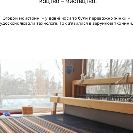
Ткацтво – мистецтво.
Згодом майстрині – у давні часи то були переважно жінки –
удосконалювали технології. Так з’явилися візерункові тканини.