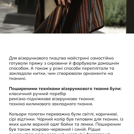
Для візерункового ткацтва майстрині самостійно
готували пряжу з сировини й фарбували домашнім
способом. А також у різні способи переплітали та
закладали нитки, чим створювали орнаменти на
тканині.
Поширеними техніками візерункового ткання були:
класичний ручний перебір
ремізно-підніжкове візерункове ткання;
техніка килимового закладного ткання.
Кольори полотен переважно були світлі, коричневі,
сірі відтінки. Чорний колір був типовим для тканин, із
яких шили верхній одяг бойки та лемки. Поширеним
був також яскраво-червоний і синій. Рідше