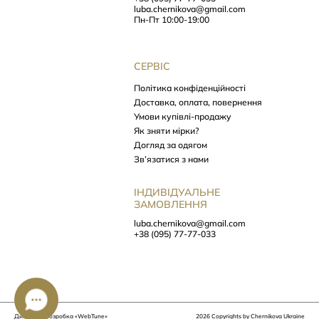
luba.chernikova@gmail.com
Ось деякі матеріали, які часто стають основою суконь
Пн-Пт 10:00-19:00
«Chernikova»
Унікальне старовинне домоткане полотно
. Так, деякі сукні
ми шиємо з конопляного чи лляного полотна, що має цілу
СЕРВІС
історію. Такий матеріал не легко дістати. За ним «полюємо»
в маленьких Карпатських селах, а після покупки, буває,
Політика конфіденційності
виполіскуємо в гірських річках.
Доставка, оплата, повернення
Якісна бавовна
. Це м’які речі, які відкривають всю жіночу
Умови купівлі-продажу
ніжність і тепло, а в поєднанні з вишивкою просто чарують і
Як зняти мірки?
власницю і тих, хто поруч.
Догляд за одягом
Костюмна тканина
. Це дуже практичний матеріал.
Зв’язатися з нами
Дизайнерські сукні з такої тканини дуже елегантні і зручні.
Вони не сковують рухів, гарно драпіруються, мають
приємну текстуру
ІНДИВІДУАЛЬНЕ
ЗАМОВЛЕННЯ
Оксамитові сукні
. Такі плаття в етно стилі виглядають
святково і шляхетно. Ми любимо оксамит за його вміння
luba.chernikova@gmail.com
грати світлотінями і створювати казкову картинку. Вам
+38 (095) 77-77-033
теж, ми впевнені, сподобаються наші оксамитові вироби.
І це далеко не все. Тканина кожного виробу вказана в
інтернет-магазині дизайнерського одягу
. Обирайте те, що вас
надихає, приходьте на примірку і носіть із задоволенням наші
дизайнерські сукні.
Дизайн та розробка
«WebTune»
2026 Copyrights by Chernikova Ukraine