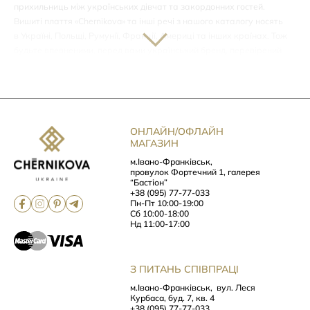
прихильниць між українських дівчат та закордонних гостей.
Вишиті плаття «Chernikova» та інші речі з нашого каталогу носять
в Україні, Польщі, Румунії, Франції, Америці та інших країнах. Тож
будьте впевненими, перед вами український бренд, перевірений
часом та високими вимогами.
Тут ви знайдете одяг для будь-яких подій. Одні моделі можна з
легкістю вдягти на прогулянку, а інші дизайнерські вишиті сукні
стануть доречними на святкових та урочистих подіях. Окрім того,
ОНЛАЙН/ОФЛАЙН
за індивідуальним замовленням є можливість отримати унікальну
МАГАЗИН
весільну сукню в етнічному стилі або обрати індивідуальний
м.Івано-Франківськ,
дизайн.
провулок Фортечний 1, галерея
“Бастіон”
Плаття дизайнерські – тканини
+38 (095) 77-77-033
Пн-Пт 10:00-19:00
традиційні
Сб 10:00-18:00
Нд 11:00-17:00
Для дизайнерських суконь ми використовують дорогі якісні
тканини. Обираємо матеріал в залежності від того, який характер
З ПИТАНЬ СПІВПРАЦІ
хочемо надати вбранню. Грайливий чи стриманий? Мрійливий чи
м.Івано-Франківськ,
вул. Леся
вольовий? А може загадковий і невловимий?
Курбаса, буд. 7, кв. 4
+38 (095) 77-77-033