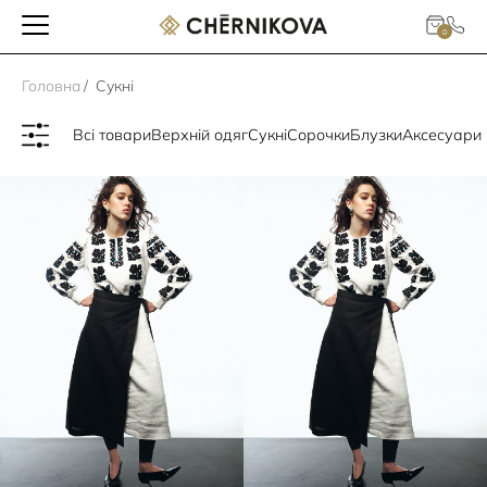
0
Головна
/
Сукні
Всі товари
Верхній одяг
Сукні
Сорочки
Блузки
Аксесуари