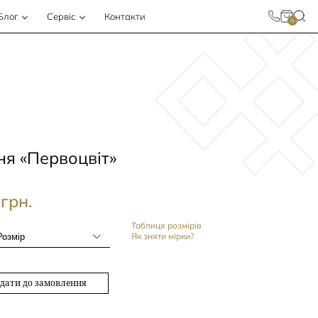
Блог
Сервіс
Контакти
0
ня «Первоцвіт»
0
грн.
Таблиця розмірів
Як зняти мірки?
дати до замовлення