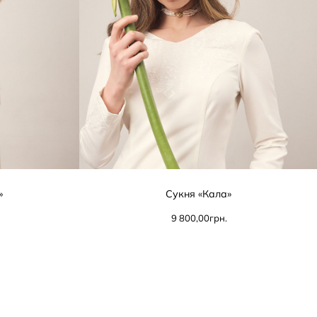
»
Сукня «Кала»
9 800,00
грн.