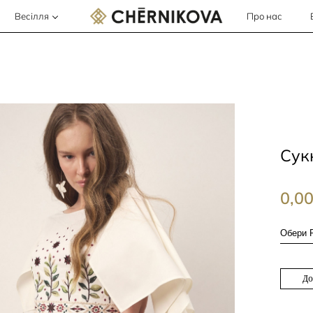
Весілля
Про нас
Сук
0,0
До