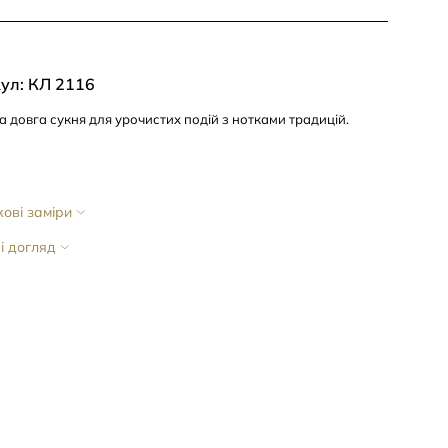
ул: КЛ 2116
 довга сукня для урочистих подій з нотками традицій.
ові заміри
і догляд