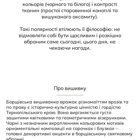
кольорів (чорного та білого) і контрасті
тканин (простої старовинної коноплі та
вишуканого оксамиту).
Такі полярності втілюють її філософію: не
відмовляти собі бути щасливим і розкішно
вбраним саме сьогодні, цього дня, не
чекаючи нагоди.
Про вишивку
Борщівська вишиванка вражає різномаїттям врозів та
по праву є історично-культурна цінністю і гордістю
Тернопільського краю. Вона вирізняється густо
зашитими квітковими та геометричними візерунками.
Чорні з незначним вкрапленням кольорових мотивів
орнаментальні композиції на сорочках і блузках –
головні декоративні акценти в борщівському святковому
вбранні.