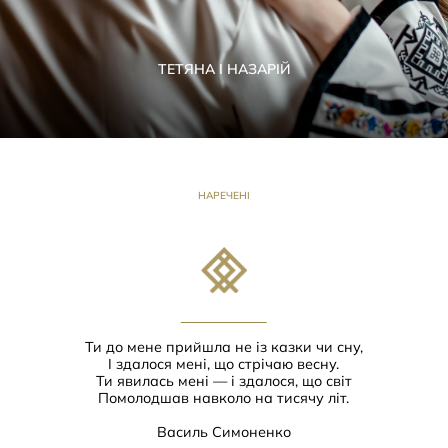
ТЕТЯНА І НАЗАРІЙ
НАРЕЧЕНІ
Ти до мене прийшла не із казки чи сну,
І здалося мені, що стрічаю весну.
Ти явилась мені — і здалося, що світ
Помолодшав навколо на тисячу літ.
Василь Симоненко