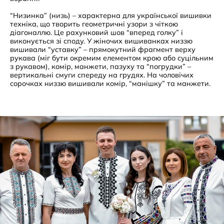
“Низинка” (низь) – характерна для української вишивки
техніка, що творить геометричні узори з чіткою
діагоналлю. Це рахунковий шов “вперед голку” і
виконується зі споду. У жіночих вишиванках низзю
вишивали “уставку” – прямокутний фрагмент верху
рукава (міг бути окремим елементом крою або суцільним
з рукавом), комір, манжети, пазуху та “погрудки” –
вертикальні смуги спереду на грудях. На чоловічих
сорочках низзю вишивали комір, “манішку” та манжети.