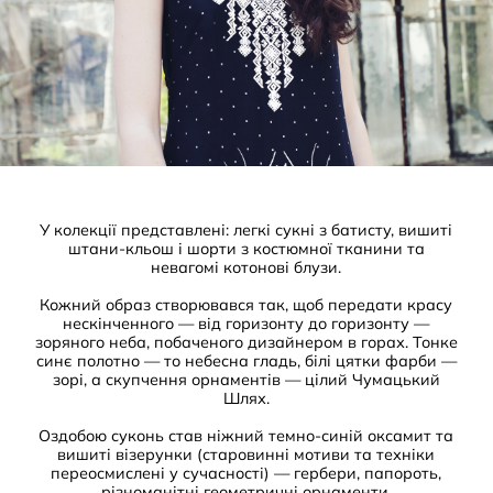
У колекції представлені: легкі сукні з батисту, вишиті
штани-кльош і шорти з костюмної тканини та
невагомі котонові блузи.
Кожний образ створювався так, щоб передати красу
нескінченного — від горизонту до горизонту —
зоряного неба, побаченого дизайнером в горах. Тонке
синє полотно — то небесна гладь, білі цятки фарби —
зорі, а скупчення орнаментів — цілий Чумацький
Шлях.
Оздобою суконь став ніжний темно-синій оксамит та
вишиті візерунки (старовинні мотиви та техніки
переосмислені у сучасності) — гербери, папороть,
різноманітні геометричні орнаменти.