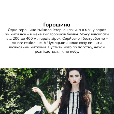
Горошина
Одна горошина змінила історію казки, а я можу зараз
змінити все – в мене тих горошків безліч. Можу відсипати
від 200 до 400 міліардів зірок. Серйозно і безтурботно –
як все геніальне. А Чумацький шлях хочу вишити
шовковими нитками. Пустити його по полотну, нехай
розтікається, як по небу.