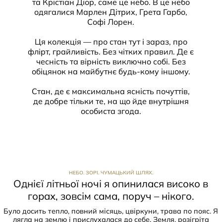
та Крістіан Діор, саме це небо. В це небо
одягалися Марлен Дітрих, Грета Гарбо,
Софі Лорен.
Ця колекція — про стан тут і зараз, про
флірт, грайливість. Без чітких правил. Де є
чесність та вірність виключно собі. Без
обіцянок на майбутнє будь-кому іншому.
Стан, де є максимальна ясність почуттів,
де добре тільки те, на що йде внутрішня
особиста згода.
НЕБО. ЗОРІ. ЧУМАЦЬКИЙ ШЛЯХ.
Однієї літньої ночі я опинилася високо в
горах, зовсім сама, поруч – нікого.
Було досить тепло, повний місяць, цвіркуни, трава по пояс. Я
лягла на землю і прислухалася до себе. Земля, розігріта