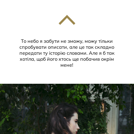
То небо я забути не зможу, можу тільки
спробувати описати, але це так складно
передати ту історію словами. Але я б так
хотіла, щоб його хтось ще побачив окрім
мене!