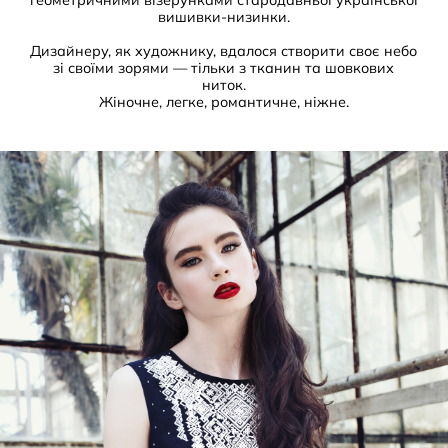
геометричними візерунками стародавньої української
вишивки-низинки.
Дизайнеру, як художнику, вдалося створити своє небо
зі своїми зорями — тільки з тканин та шовкових
ниток.
Жіночне, легке, романтичне, ніжне.