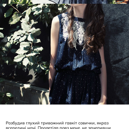
Розбудив глухий тривожний гавкіт совички, якраз
всередині ночі. Пролетіла повз мене, не зачепивши