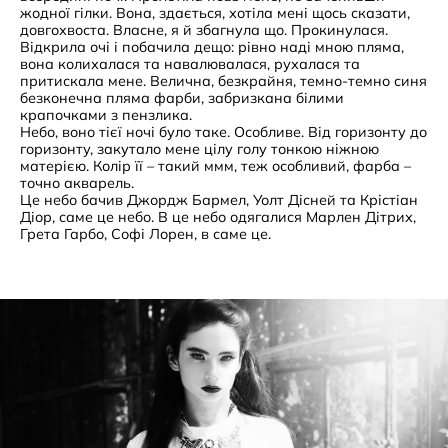
жодної гілки. Вона, здається, хотіла мені щось сказати,
довгохвоста. Власне, я й збагнула що. Прокинулася.
Відкрила очі і побачила дещо: рівно наді мною пляма,
вона колихалася та навалювалася, рухалася та
притискала мене. Велична, безкрайня, темно-темно синя
безконечна пляма фарби, забризкана білими
крапочками з пензлика.
Небо, воно тієї ночі було таке. Особливе. Від горизонту до
горизонту, закутало мене цілу голу тонкою ніжною
матерією. Колір її – такий ммм, теж особливий, фарба –
точно акварель.
Це небо бачив Джордж Бармел, Уолт Дісней та Крістіан
Діор, саме це небо. В це небо одягалися Марлен Дітрих,
Грета Гарбо, Софі Лорен, в саме це.