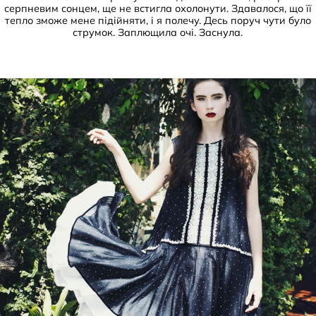
серпневим сонцем, ще не встигла охолонути. Здавалося, що її
тепло зможе мене підійняти, і я полечу. Десь поруч чути було
струмок. Заплющила очі. Заснула.