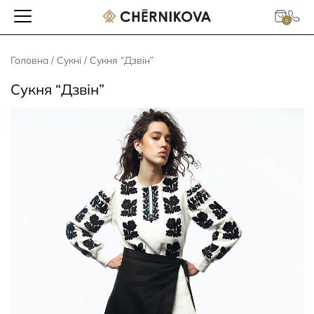
0
Головна
/
Сукні
/ Сукня “Дзвін”
Сукня “Дзвін”