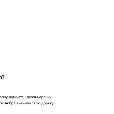
ої
дразу відчуєте і дизайнерську
час добре вивчили свою дорогу,