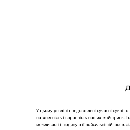
Д
У цьому розділі представлені сучасні сукні та 
натхненність і вправність наших майстринь. Т
можливості і людину в її найсильнішій іпостасі.