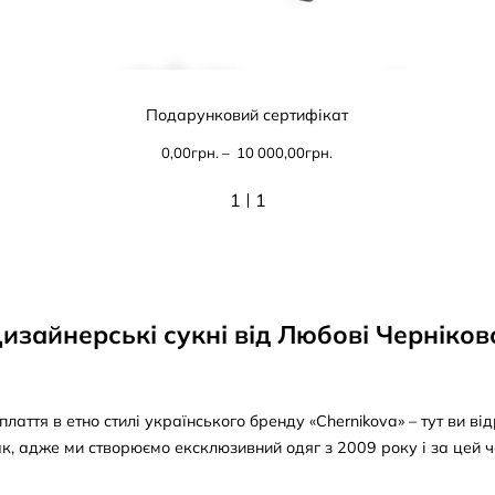
Подарунковий сертифікат
Price
0,00
грн.
–
10 000,00
грн.
range:
грн. 3 000,00
1
1
through
грн. 10 000,00
изайнерські сукні від Любові Черніков
плаття в етно стилі українського бренду «Chernikova» – тут ви ві
ак, адже ми створюємо ексклюзивний одяг з 2009 року і за цей 