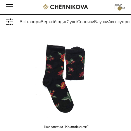
Головна
/
Товари з "Товар Колір" по тегу:
килимові сірі
0
Всі товари
Верхній одяг
Сукні
Сорочки
Блузки
Аксесуари
Шкарпетки “Компліменти”