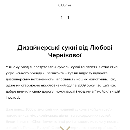
0,00
грн.
1
1
Дизайнерські сукні від Любові
Чернікової
У цьому розділі представлені сучасні сукні та плаття в етно стилі
українського бренду «Chernikova» – тут ви відразу відчуєте і
дизайнерську натхненність і вправність наших майстринь. Так,
адже ми створюємо ексклюзивний одяг з 2009 року і за цей час
добре вивчили свою дорогу, можливості і людину в її найсильнішій
іпостасі.
Вже понад 1000 різноманітних моделей суконь знайшли своїх
прихильниць між українських дівчат та закордонних гостей.
Вишиті плаття «Chernikova» та інші речі з нашого каталогу носять
в Україні, Польщі, Румунії, Франції, Америці та інших країнах. Тож