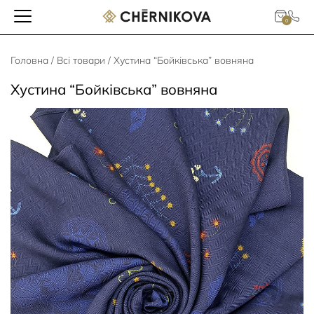
0
Головна
/
Всі товари
/ Хустина “Бойківська” вовняна
Хустина “Бойківська” вовняна