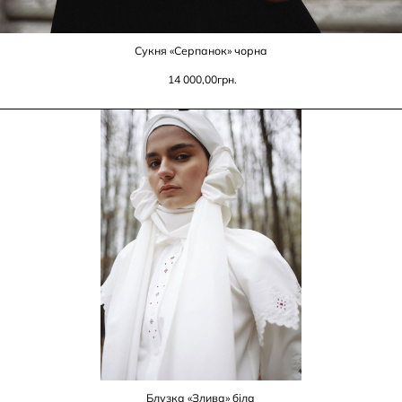
Сукня «Серпанок» чорна
14 000,00
грн.
Блузка «Злива» біла