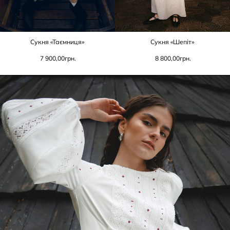
Сукня «Таємниця»
Сукня «Шепіт»
7 900,00
грн.
8 800,00
грн.