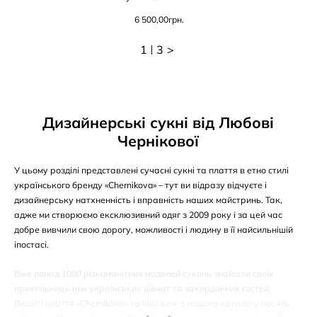
6 500,00
грн.
1
3
>
Дизайнерські сукні від Любові
Чернікової
У цьому розділі представлені сучасні сукні та плаття в етно стилі
українського бренду «Chernikova» – тут ви відразу відчуєте і
дизайнерську натхненність і вправність наших майстринь. Так,
адже ми створюємо ексклюзивний одяг з 2009 року і за цей час
добре вивчили свою дорогу, можливості і людину в її найсильнішій
іпостасі.
Вже понад 1000 різноманітних моделей суконь знайшли своїх
прихильниць між українських дівчат та закордонних гостей.
Вишиті плаття «Chernikova» та інші речі з нашого каталогу носять