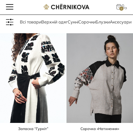
Головна
/
Товари з "Товар Розмір" по тегу:
36
0
Всі товари
Верхній одяг
Сукні
Сорочки
Блузки
Аксесуари
Запаска “Гуркіт”
Сорочка «Натхнення»